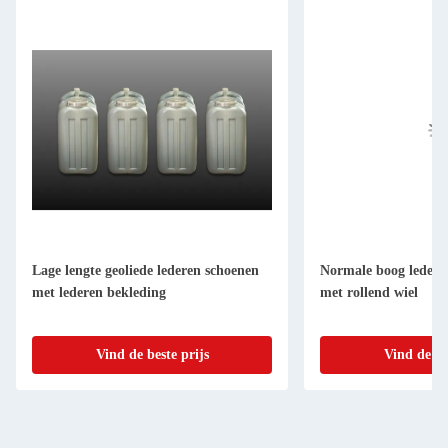
Lage lengte geoliede lederen schoenen
Normale boog ledere
met lederen bekleding
met rollend wiel
Vind de beste prijs
Vind de be