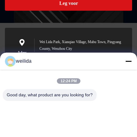
Leg voor
Wei Lida Park, Xianqiao Village, Mabu Town, Pingyang
County, Wenzhou City
Adres
weilida
12:24 PM
1013008132@qq.com
E-mail
Good day, what product are you looking for?
0086-577-63850685
Telefoon