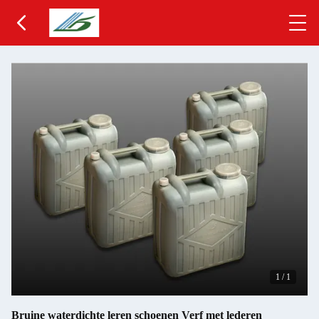
1
/
1
Bruine waterdichte leren schoenen Verf met lederen