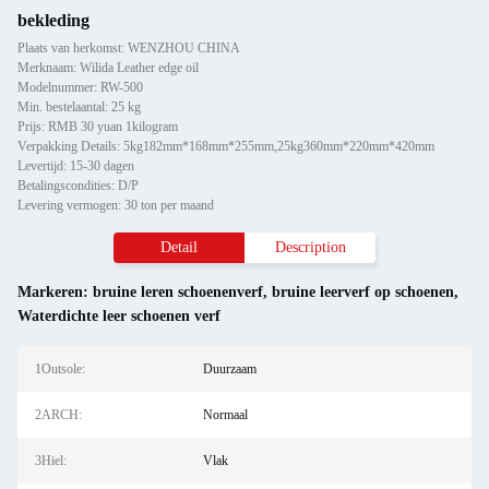
bekleding
Plaats van herkomst: WENZHOU CHINA
Merknaam: Wilida Leather edge oil
Modelnummer: RW-500
Min. bestelaantal: 25 kg
Prijs: RMB 30 yuan 1kilogram
Verpakking Details: 5kg182mm*168mm*255mm,25kg360mm*220mm*420mm
Levertijd: 15-30 dagen
Betalingscondities: D/P
Levering vermogen: 30 ton per maand
Detail
Description
Markeren:
bruine leren schoenenverf
,
bruine leerverf op schoenen
,
Waterdichte leer schoenen verf
1Outsole:
Duurzaam
2ARCH:
Normaal
3Hiel:
Vlak