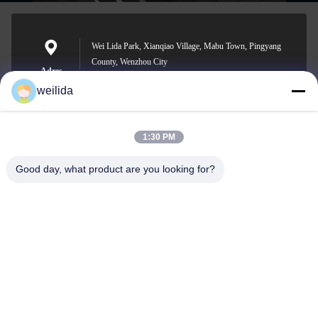
Wei Lida Park, Xianqiao Village, Mabu Town, Pingyang
County, Wenzhou City
Adres
weilida
1:30 PM
1013008132@qq.com
E-mail
Good day, what product are you looking for?
0086-577-63850685
Telefoon