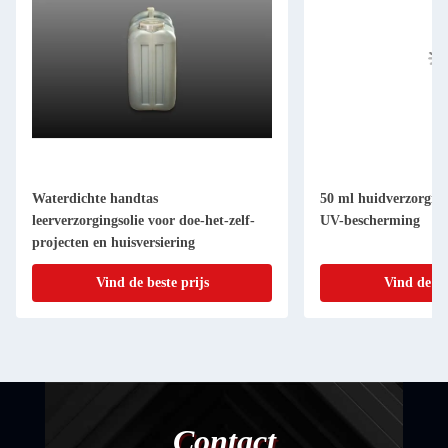
Waterdichte handtas
50 ml huidverzorging
leerverzorgingsolie voor doe-het-zelf-
UV-bescherming
projecten en huisversiering
Vind de beste prijs
Vind de be
Contact