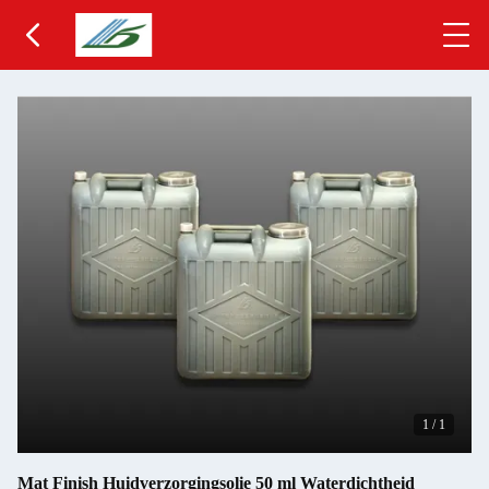
1
/
1
Mat Finish Huidverzorgingsolie 50 ml Waterdichtheid