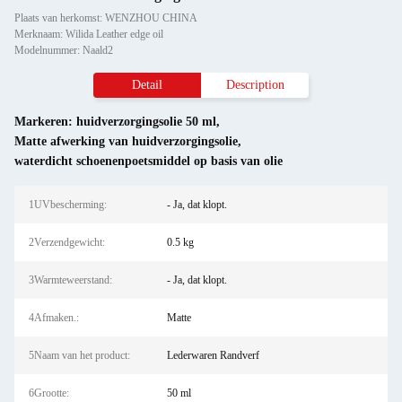
Plaats van herkomst: WENZHOU CHINA
Merknaam: Wilida Leather edge oil
Modelnummer: Naald2
Detail
Description
Markeren:
huidverzorgingsolie 50 ml
,
Matte afwerking van huidverzorgingsolie
,
waterdicht schoenenpoetsmiddel op basis van olie
1UVbescherming:
- Ja, dat klopt.
2Verzendgewicht:
0.5 kg
3Warmteweerstand:
- Ja, dat klopt.
4Afmaken.:
Matte
5Naam van het product:
Lederwaren Randverf
6Grootte:
50 ml