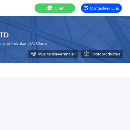
Chat
Contacteer Ons
LTD
rrand Fabrikant Uit China
Kwaliteitsleverancier
Hoofdproducten