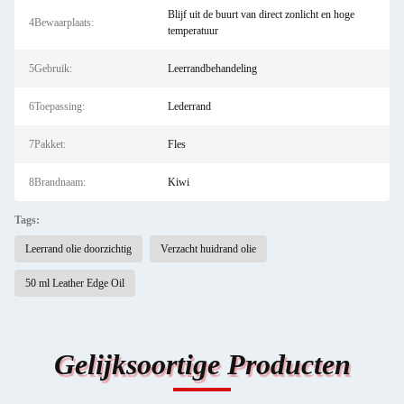
Blijf uit de buurt van direct zonlicht en hoge
4Bewaarplaats:
temperatuur
5Gebruik:
Leerrandbehandeling
6Toepassing:
Lederrand
7Pakket:
Fles
8Brandnaam:
Kiwi
Tags:
Leerrand olie doorzichtig
Verzacht huidrand olie
50 ml Leather Edge Oil
Gelijksoortige Producten