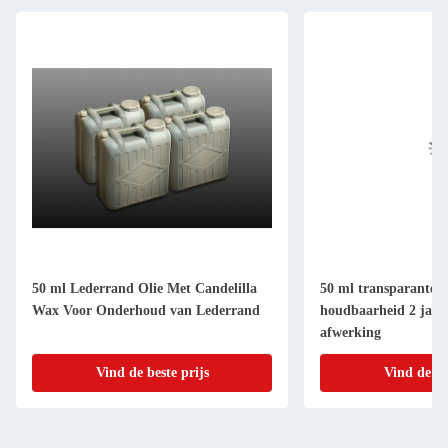
50 ml Lederrand Olie Met Candelilla
50 ml transparante l
Wax Voor Onderhoud van Lederrand
houdbaarheid 2 jaar
afwerking
Vind de beste prijs
Vind de be