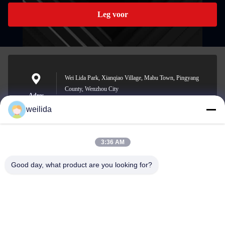
Leg voor
Wei Lida Park, Xianqiao Village, Mabu Town, Pingyang
County, Wenzhou City
Adres
weilida
3:36 AM
1013008132@qq.com
E-mail
Good day, what product are you looking for?
0086-577-63850685