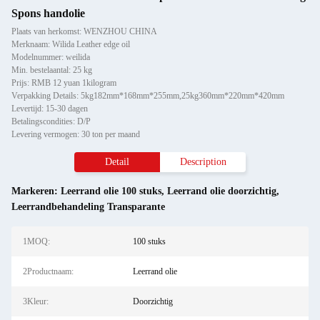
Spons handolie
Plaats van herkomst: WENZHOU CHINA
Merknaam: Wilida Leather edge oil
Modelnummer: weilida
Min. bestelaantal: 25 kg
Prijs: RMB 12 yuan 1kilogram
Verpakking Details: 5kg182mm*168mm*255mm,25kg360mm*220mm*420mm
Levertijd: 15-30 dagen
Betalingscondities: D/P
Levering vermogen: 30 ton per maand
Detail
Description
Markeren:
Leerrand olie 100 stuks
,
Leerrand olie doorzichtig
,
Leerrandbehandeling Transparante
1MOQ:
100 stuks
2Productnaam:
Leerrand olie
3Kleur:
Doorzichtig