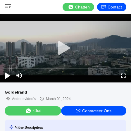
Chatten
Contact
Gordelrand
Andere video's
March 01, 2024
Chat
Contacteer Ons
Video Description: